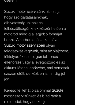
cserélni.
Suzuki motor szervizünk
 biztosítja, 
hogy szolgáltatásainknak, 
elhivatottságunknak és 
felkészültségünknek köszönhetően a 
motorod mindig a legjobb formáját 
hozza. A karbantartás alkalmával 
Suzuki motor szervizben 
olyan 
feladatokat végzünk, mint az olajcsere, 
fékfolyadék csere, gumiabroncs 
ellenőrzés vagy a levegőszűrő és az 
akkumulátor ellenőrzése, ami nemcsak 
szezon előtt, de közben is mindig jól 
jön.
Keresd fel tehát bizalommal 
Suzuki 
motor szervizünket
, és bízd ránk a 
motorodat, hogy ne kelljen 