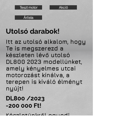
Teszt motor
Akció
Árlista
Utolsó darabok!
Itt az utolsó alkalom, hogy
Te is megszerezd a
készleten lévő utolsó
DL800 2023 modellünket,
amely kényelmes utcai
motorozást kínálva, a
terepen is kiváló élményt
nyújt!
DL800 /2023
-200 000 Ft!
Készletünkről egyedi
ajánlatért hívd Harmati
Árpádot!