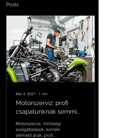
Posts
Mar 4, 2021
∙
1
min
Motorszerviz: profi
csapatunknak semmi
sem jelenthet kihívást!
Motorszerviz, minőségi
szolgáltatások, korrekt,
elérhető árak, profi