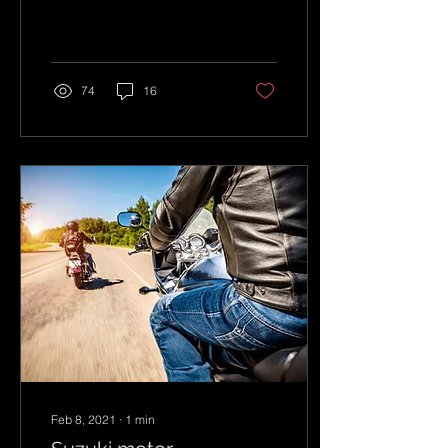
szerelői csapat, a
járművek nálunk a legjobb
kezekben vannak! A...
74
16
Feb 8, 2021
∙
1
min