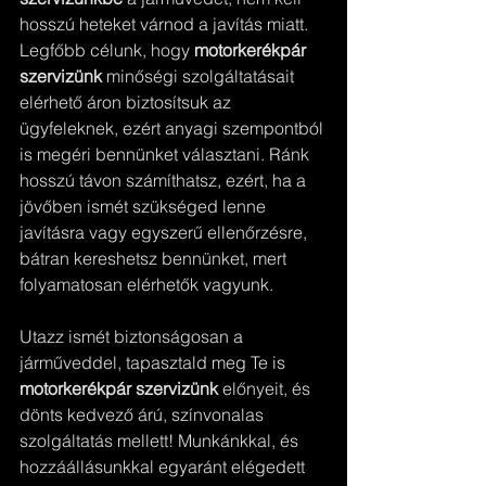
hosszú heteket várnod a javítás miatt. 
Legfőbb célunk, hogy 
motorkerékpár 
szervizünk
 minőségi szolgáltatásait 
elérhető áron biztosítsuk az 
ügyfeleknek, ezért anyagi szempontból 
is megéri bennünket választani. Ránk 
hosszú távon számíthatsz, ezért, ha a 
jövőben ismét szükséged lenne 
javításra vagy egyszerű ellenőrzésre, 
bátran kereshetsz bennünket, mert 
folyamatosan elérhetők vagyunk.
Utazz ismét biztonságosan a 
járműveddel, tapasztald meg Te is 
motorkerékpár szervizünk
 előnyeit, és 
dönts kedvező árú, színvonalas 
szolgáltatás mellett! Munkánkkal, és 
hozzáállásunkkal egyaránt elégedett 