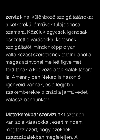
zerviz
 kínál különböző szolgáltatásokat 
a kétkerekű járművek tulajdonosai 
számára. Közülük egyesek igencsak 
összetett elvárásokkal keresnek 
szolgáltatót: mindenképp olyan 
vállalkozást szeretnének találni, ahol a 
magas színvonal mellett figyelmet 
fordítanak a kedvező árak kialakítására 
is. Amennyiben Neked is hasonló 
igényeid vannak, és a legjobb 
szakemberekre bíznád a járművedet, 
válassz bennünket!
Motorkerékpár szervizünk
 tisztában 
van az elvárásokkal, ezért mindent 
megtesz azért, hogy ezeknek 
százszázalékban megfeleljen. A 