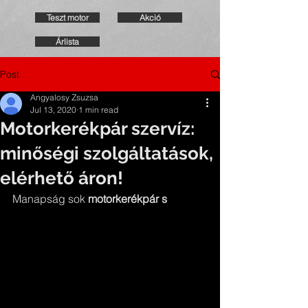
Teszt motor
Akció
Árlista
Post
Angyalosy Zsuzsa
Jul 13, 2020
1 min read
Motorkerékpár szervíz:
minőségi szolgáltatások,
elérhető áron!
Manapság sok 
motorkerékpár s