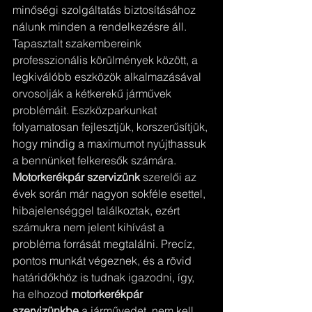
minőségi szolgáltatás biztosításához 
nálunk minden a rendelkezésre áll. 
Tapasztalt szakembereink 
professzionális körülmények között, a 
legkiválóbb eszközök alkalmazásával 
orvosolják a kétkerekű járművek 
problémáit. Eszközparkunkat 
folyamatosan fejlesztjük, korszerűsítjük, 
hogy mindig a maximumot nyújthassuk 
a bennünket felkeresők számára. 
Motorkerékpár szervizünk
 szerelői az 
évek során már nagyon sokféle esettel, 
hibajelenséggel találkoztak, ezért 
számukra nem jelent kihívást a 
probléma forrását megtalálni. Precíz, 
pontos munkát végeznek, és a rövid 
határidőkhöz is tudnak igazodni, így, 
ha elhozod 
motorkerékpár 
szervizünkbe
 a járművedet, nem kell 