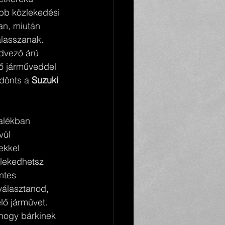
bb közlekedési 
an, miután 
lasszanak. 
dvező árú 
ő járműveddel 
dönts a 
Suzuki 
alékban 
vül 
ekkel 
lekedhetsz 
ntes 
álasztanod, 
lő járművet. 
 hogy bárkinek 