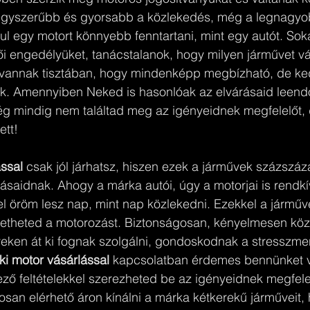
 egyszerűbb és gyorsabb a közlekedés, még a legnagyo
l egy motort könnyebb fenntartani, mint egy autót. Sok
i engedélyüket, tanácstalanok, hogy milyen járművet vá
vannak tisztában, hogy mindenképp megbízható, de ke
k. Amennyiben Neked is hasonlóak az elvárásaid leend
g mindig nem találtad meg az igényeidnek megfelelőt, 
ett!
ssal
 csak jól járhatsz, hiszen ezek a járművek százszáz
ásaidnak. Ahogy a márka autói, úgy a motorjai is rendkí
l öröm lesz nap, mint nap közlekedni. Ezekkel a járműv
etheted a motorozást. Biztonságosan, kényelmesen köz
veken át ki fognak szolgálni, gondoskodnak a stresszme
ki motor vásárlással
 kapcsolatban érdemes bennünket v
ző feltételekkel szerezheted be az igényeidnek megfele
san elérhető áron kínálni a márka kétkerekű járműveit,