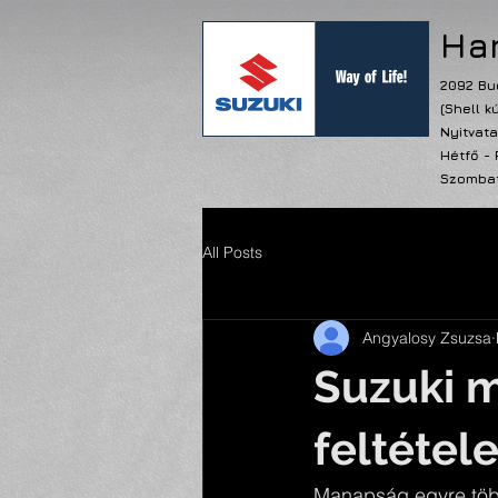
Har
2092 Bu
(Shell k
Nyitvata
Hétfő - 
Szombat 
All Posts
Angyalosy Zsuzsa
Suzuki m
feltétele
Manapság egyre több