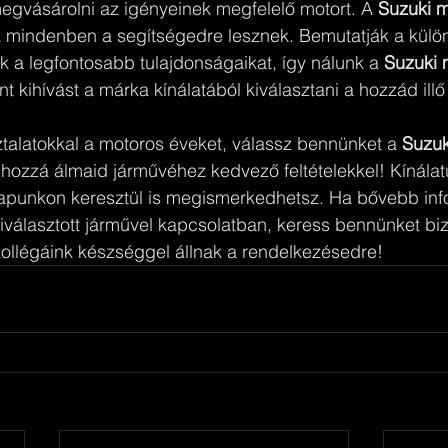
egvásárolni az igényeinek megfelelő motort. A 
Suzuki m
 mindenben a segítségedre lesznek. Bemutatják a külö
ik a legfontosabb tulajdonságaikat, így nálunk a 
Suzuki 
nt kihívást a márka kínálatából kiválasztani a hozzád illő
talatokkal a motoros éveket, válassz bennünket a 
Suzuk
s hozzá álmaid járművéhez kedvező feltételekkel! Kínálat
apunkon keresztül is megismerkedhetsz. Ha bővebb inf
iválasztott járművel kapcsolatban, keress bennünket bi
kollégáink készséggel állnak a rendelkezésedre!