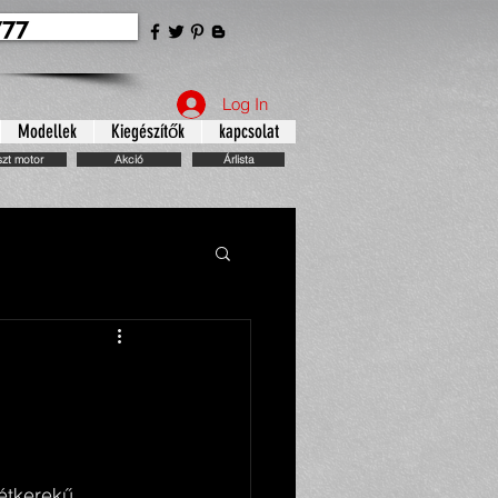
777
Log In
Modellek
Kiegészítők
kapcsolat
szt motor
Akció
Árlista
étkerekű 