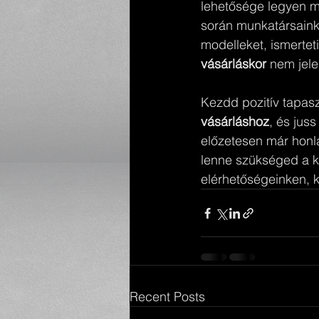
lehetősége legyen m
során munkatársaink
modelleket, ismertet
vásárláskor
 nem jele
Kezdd pozitív tapasz
vásárláshoz
, és jus
előzetesen már honl
lenne szükséged a k
elérhetőségeinken, 
Recent Posts