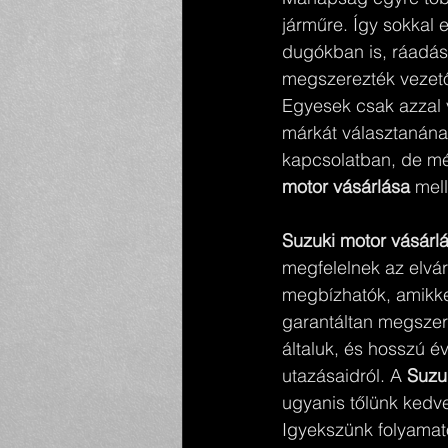
járműre. Így sokkal
dugókban is, ráadásu
megszerezték vezető
Egyesek csak azzal 
márkát választanána
kapcsolatban, de mé
motor vásárlása
 mell
Suzuki motor vásárlá
megfelelnek az elvár
megbízhatók, amikke
garantáltan megszer
általuk, és hosszú é
utazásaidról. A 
Suzu
ugyanis tőlünk kedve
Igyekszünk folyamato