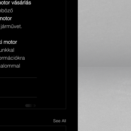
otor vásárlás
nböző 
motor 
 járművet.
i motor 
unkkal 
ormációkra 
zalommal 
See All