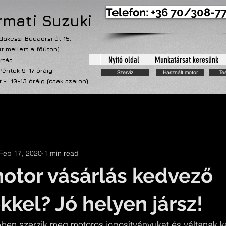
Telefon: +36 70/308-7
mati Suzuki
dakeszi Budaörsi út 15.
út mellett a főúton)
Nyitó oldal
Munkatársat keresünk
rtás:
Péntek 9-17 óráig
Szerviz
Használt motor
Te
- 10-13 óráig (csak szalon)
Feb 17, 2020
1 min read
otor vásárlás kedvező
kkel? Jó helyen jársz!
en szerzik meg motoros jogosítványukat és váltanak k